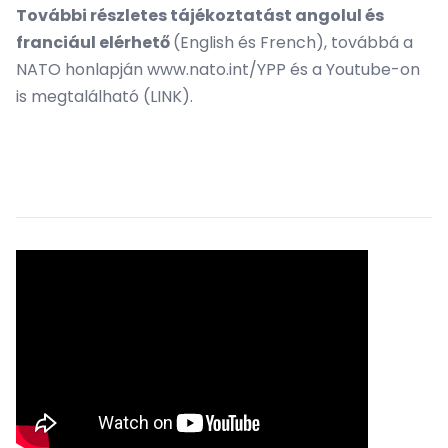
További részletes tájékoztatást angolul és
franciául elérhető
(
English
és
French
), továbbá a
NATO honlapján
www.nato.int/YPP
és a Youtube-on
is megtalálható (
LINK
).