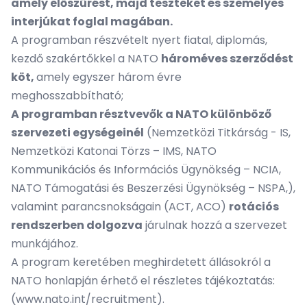
amely előszűrést, majd teszteket és személyes
interjúkat foglal magában.
A programban részvételt nyert fiatal, diplomás,
kezdő szakértőkkel a NATO
hároméves szerződést
köt,
amely egyszer három évre
meghosszabbítható;
A programban résztvevők a NATO különböző
szervezeti egységeinél
(Nemzetközi Titkárság - IS,
Nemzetközi Katonai Törzs – IMS, NATO
Kommunikációs és Információs Ügynökség – NCIA,
NATO Támogatási és Beszerzési Ügynökség – NSPA,),
valamint parancsnokságain (ACT, ACO)
rotációs
rendszerben dolgozva
járulnak hozzá a szervezet
munkájához.
A program keretében meghirdetett állásokról a
NATO honlapján érhető el részletes tájékoztatás:
(
www.nato.int/recruitment
).